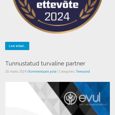
Loe edasi..
Tunnustatud turvaline partner
20. märts 2024
|
Kommentaare pole
| Categories:
Teenused