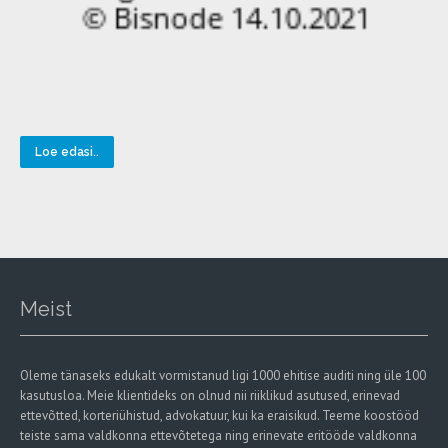
Loe edasi..
Meist
Oleme tänaseks edukalt vormistanud ligi 1000 ehitise auditi ning üle 100
kasutusloa. Meie klientideks on olnud nii riiklikud asutused, erinevad
ettevõtted, korteriühistud, advokatuur, kui ka eraisikud. Teeme koostööd
teiste sama valdkonna ettevõtetega ning erinevate eritööde valdkonna