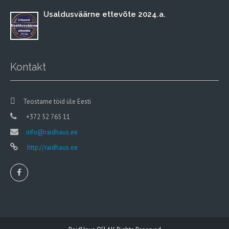
Usaldusväärne ettevõte 2024.a.
Kontakt
Teostame töid üle Eesti
+372 52 765 11
info@raidhaus.ee
http://raidhaus.ee