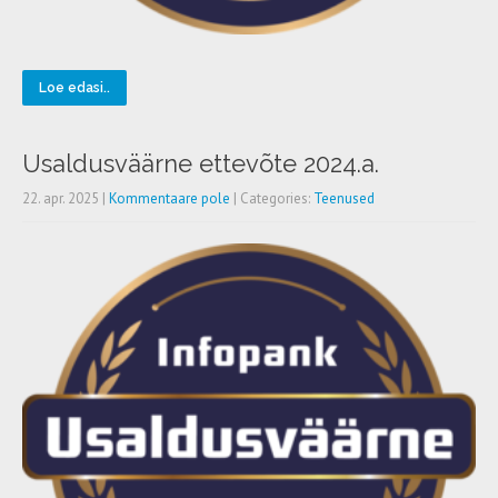
Loe edasi..
Usaldusväärne ettevõte 2024.a.
22. apr. 2025
|
Kommentaare pole
| Categories:
Teenused