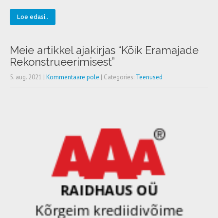
Loe edasi..
Meie artikkel ajakirjas “Kõik Eramajade
Rekonstrueerimisest”
5. aug. 2021
|
Kommentaare pole
| Categories:
Teenused